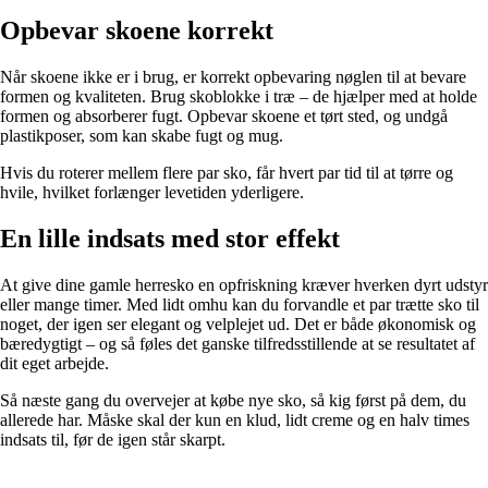
Opbevar skoene korrekt
Når skoene ikke er i brug, er korrekt opbevaring nøglen til at bevare
formen og kvaliteten. Brug skoblokke i træ – de hjælper med at holde
formen og absorberer fugt. Opbevar skoene et tørt sted, og undgå
plastikposer, som kan skabe fugt og mug.
Hvis du roterer mellem flere par sko, får hvert par tid til at tørre og
hvile, hvilket forlænger levetiden yderligere.
En lille indsats med stor effekt
At give dine gamle herresko en opfriskning kræver hverken dyrt udstyr
eller mange timer. Med lidt omhu kan du forvandle et par trætte sko til
noget, der igen ser elegant og velplejet ud. Det er både økonomisk og
bæredygtigt – og så føles det ganske tilfredsstillende at se resultatet af
dit eget arbejde.
Så næste gang du overvejer at købe nye sko, så kig først på dem, du
allerede har. Måske skal der kun en klud, lidt creme og en halv times
indsats til, før de igen står skarpt.