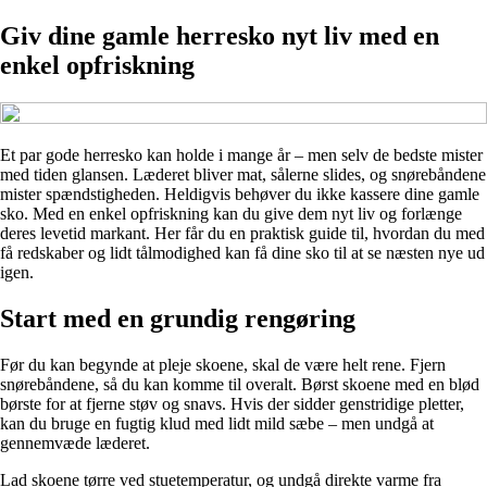
Giv dine gamle herresko nyt liv med en
enkel opfriskning
Et par gode herresko kan holde i mange år – men selv de bedste mister
med tiden glansen. Læderet bliver mat, sålerne slides, og snørebåndene
mister spændstigheden. Heldigvis behøver du ikke kassere dine gamle
sko. Med en enkel opfriskning kan du give dem nyt liv og forlænge
deres levetid markant. Her får du en praktisk guide til, hvordan du med
få redskaber og lidt tålmodighed kan få dine sko til at se næsten nye ud
igen.
Start med en grundig rengøring
Før du kan begynde at pleje skoene, skal de være helt rene. Fjern
snørebåndene, så du kan komme til overalt. Børst skoene med en blød
børste for at fjerne støv og snavs. Hvis der sidder genstridige pletter,
kan du bruge en fugtig klud med lidt mild sæbe – men undgå at
gennemvæde læderet.
Lad skoene tørre ved stuetemperatur, og undgå direkte varme fra