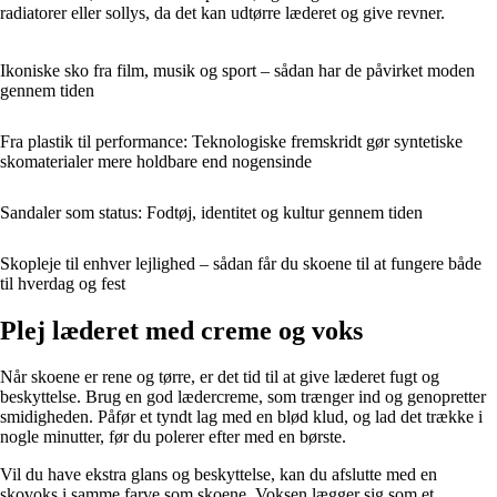
radiatorer eller sollys, da det kan udtørre læderet og give revner.
Ikoniske sko fra film, musik og sport – sådan har de påvirket moden
gennem tiden
Fra plastik til performance: Teknologiske fremskridt gør syntetiske
skomaterialer mere holdbare end nogensinde
Sandaler som status: Fodtøj, identitet og kultur gennem tiden
Skopleje til enhver lejlighed – sådan får du skoene til at fungere både
til hverdag og fest
Plej læderet med creme og voks
Når skoene er rene og tørre, er det tid til at give læderet fugt og
beskyttelse. Brug en god lædercreme, som trænger ind og genopretter
smidigheden. Påfør et tyndt lag med en blød klud, og lad det trække i
nogle minutter, før du polerer efter med en børste.
Vil du have ekstra glans og beskyttelse, kan du afslutte med en
skovoks i samme farve som skoene. Voksen lægger sig som et