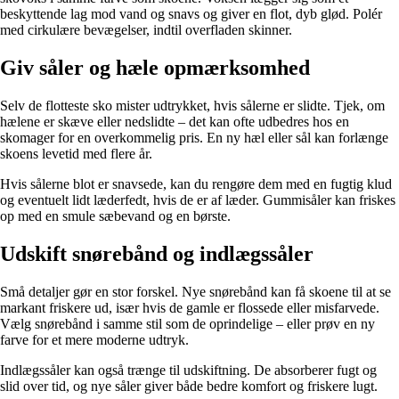
beskyttende lag mod vand og snavs og giver en flot, dyb glød. Polér
med cirkulære bevægelser, indtil overfladen skinner.
Giv såler og hæle opmærksomhed
Selv de flotteste sko mister udtrykket, hvis sålerne er slidte. Tjek, om
hælene er skæve eller nedslidte – det kan ofte udbedres hos en
skomager for en overkommelig pris. En ny hæl eller sål kan forlænge
skoens levetid med flere år.
Hvis sålerne blot er snavsede, kan du rengøre dem med en fugtig klud
og eventuelt lidt læderfedt, hvis de er af læder. Gummisåler kan friskes
op med en smule sæbevand og en børste.
Udskift snørebånd og indlægssåler
Små detaljer gør en stor forskel. Nye snørebånd kan få skoene til at se
markant friskere ud, især hvis de gamle er flossede eller misfarvede.
Vælg snørebånd i samme stil som de oprindelige – eller prøv en ny
farve for et mere moderne udtryk.
Indlægssåler kan også trænge til udskiftning. De absorberer fugt og
slid over tid, og nye såler giver både bedre komfort og friskere lugt.