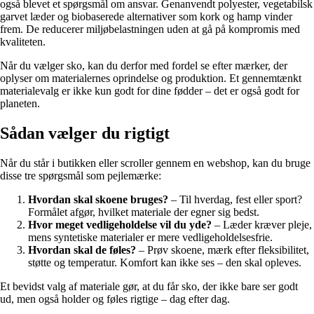
også blevet et spørgsmål om ansvar. Genanvendt polyester, vegetabilsk
garvet læder og biobaserede alternativer som kork og hamp vinder
frem. De reducerer miljøbelastningen uden at gå på kompromis med
kvaliteten.
Når du vælger sko, kan du derfor med fordel se efter mærker, der
oplyser om materialernes oprindelse og produktion. Et gennemtænkt
materialevalg er ikke kun godt for dine fødder – det er også godt for
planeten.
Sådan vælger du rigtigt
Når du står i butikken eller scroller gennem en webshop, kan du bruge
disse tre spørgsmål som pejlemærke:
Hvordan skal skoene bruges?
– Til hverdag, fest eller sport?
Formålet afgør, hvilket materiale der egner sig bedst.
Hvor meget vedligeholdelse vil du yde?
– Læder kræver pleje,
mens syntetiske materialer er mere vedligeholdelsesfrie.
Hvordan skal de føles?
– Prøv skoene, mærk efter fleksibilitet,
støtte og temperatur. Komfort kan ikke ses – den skal opleves.
Et bevidst valg af materiale gør, at du får sko, der ikke bare ser godt
ud, men også holder og føles rigtige – dag efter dag.