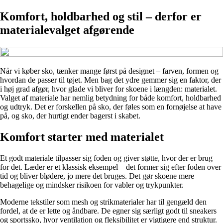
Komfort, holdbarhed og stil – derfor er
materialevalget afgørende
Når vi køber sko, tænker mange først på designet – farven, formen og
hvordan de passer til tøjet. Men bag det ydre gemmer sig en faktor, der
i høj grad afgør, hvor glade vi bliver for skoene i længden: materialet.
Valget af materiale har nemlig betydning for både komfort, holdbarhed
og udtryk. Det er forskellen på sko, der føles som en fornøjelse at have
på, og sko, der hurtigt ender bagerst i skabet.
Komfort starter med materialet
Et godt materiale tilpasser sig foden og giver støtte, hvor der er brug
for det. Læder er et klassisk eksempel – det former sig efter foden over
tid og bliver blødere, jo mere det bruges. Det gør skoene mere
behagelige og mindsker risikoen for vabler og trykpunkter.
Moderne tekstiler som mesh og strikmaterialer har til gengæld den
fordel, at de er lette og åndbare. De egner sig særligt godt til sneakers
og sportssko, hvor ventilation og fleksibilitet er vigtigere end struktur.