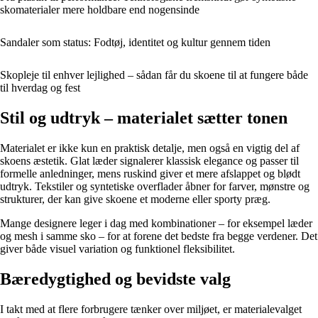
skomaterialer mere holdbare end nogensinde
Sandaler som status: Fodtøj, identitet og kultur gennem tiden
Skopleje til enhver lejlighed – sådan får du skoene til at fungere både
til hverdag og fest
Stil og udtryk – materialet sætter tonen
Materialet er ikke kun en praktisk detalje, men også en vigtig del af
skoens æstetik. Glat læder signalerer klassisk elegance og passer til
formelle anledninger, mens ruskind giver et mere afslappet og blødt
udtryk. Tekstiler og syntetiske overflader åbner for farver, mønstre og
strukturer, der kan give skoene et moderne eller sporty præg.
Mange designere leger i dag med kombinationer – for eksempel læder
og mesh i samme sko – for at forene det bedste fra begge verdener. Det
giver både visuel variation og funktionel fleksibilitet.
Bæredygtighed og bevidste valg
I takt med at flere forbrugere tænker over miljøet, er materialevalget