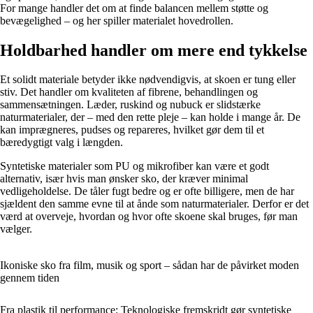
For mange handler det om at finde balancen mellem støtte og
bevægelighed – og her spiller materialet hovedrollen.
Holdbarhed handler om mere end tykkelse
Et solidt materiale betyder ikke nødvendigvis, at skoen er tung eller
stiv. Det handler om kvaliteten af fibrene, behandlingen og
sammensætningen. Læder, ruskind og nubuck er slidstærke
naturmaterialer, der – med den rette pleje – kan holde i mange år. De
kan imprægneres, pudses og repareres, hvilket gør dem til et
bæredygtigt valg i længden.
Syntetiske materialer som PU og mikrofiber kan være et godt
alternativ, især hvis man ønsker sko, der kræver minimal
vedligeholdelse. De tåler fugt bedre og er ofte billigere, men de har
sjældent den samme evne til at ånde som naturmaterialer. Derfor er det
værd at overveje, hvordan og hvor ofte skoene skal bruges, før man
vælger.
Ikoniske sko fra film, musik og sport – sådan har de påvirket moden
gennem tiden
Fra plastik til performance: Teknologiske fremskridt gør syntetiske